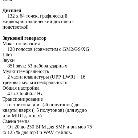
Дисплей
132 x 64 точек, графический
жидкокристаллический дисплей с
подстветкой
Звуковой генератор
Макс. полифония
128 голосов (совместим с GM2/GS/XG
Lite)
Звуки
851 звук; 53 набора ударных
Мультитембральность
2 части клавиатуры (UPP, LWR) + 16
трековая мультитембральность
Общая настройка
415.3 to 466.2 Hz
Транспонирование
от тритона вниз (-6 полутонов) до
кварты вверх (+5 полутонов) (для аудио
или MIDI данных)
Смена темпа
От 20 до 250 BPM для SMF и ритмов 75
to 125 % для mp3 и WAV файлов.