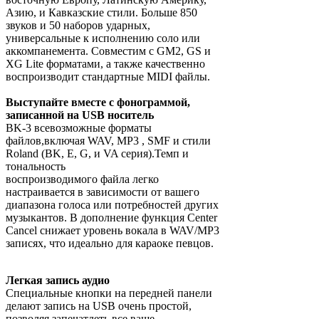
Азию, и Кавказские стили. Больше 850
звуков и 50 наборов ударных,
универсальные к исполнению соло или
аккомпанемента. Совместим с GM2, GS и
XG Lite форматами, а также качественно
воспроизводит стандартные MIDI файлы.
Выступайте вместе с фонограммой,
записанной на USB носитель
BK-3 всевозможные форматы
файлов,включая WAV, MP3 , SMF и стили
Roland (BK, E, G, и VA серия).Темп и
тональность
воспроизводимого файла легко
настраивается в зависимости от вашего
диапазона голоса или потребностей других
музыкантов. В дополнение функция Center
Cancel снижает уровень вокала в WAV/MP3
записях, что идеально для караоке певцов.
Легкая запись аудио
Специальные кнопки на передней панели
делают запись на USB очень простой,
позволяя запечатлеть все ваше