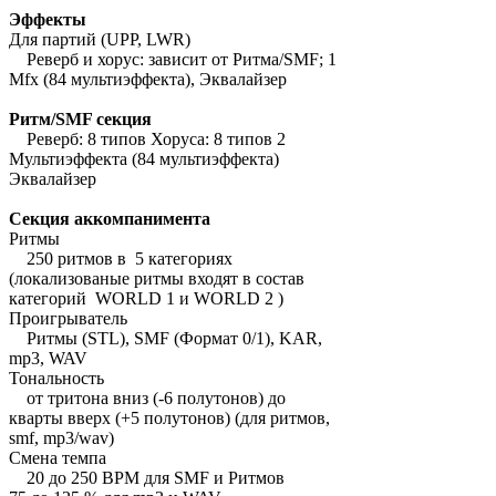
Эффекты
Для партий (UPP, LWR)
Реверб и хорус: зависит от Ритма/SMF; 1
Mfx (84 мультиэффекта), Эквалайзер
Ритм/SMF секция
Реверб: 8 типов Хоруса: 8 типов 2
Мультиэффекта (84 мультиэффекта)
Эквалайзер
Секция аккомпанимента
Ритмы
250 ритмов в 5 категориях
(локализованые ритмы входят в состав
категорий WORLD 1 и WORLD 2 )
Проигрыватель
Ритмы (STL), SMF (Формат 0/1), KAR,
mp3, WAV
Тональность
от тритона вниз (-6 полутонов) до
кварты вверх (+5 полутонов) (для ритмов,
smf, mp3/wav)
Смена темпа
20 до 250 BPM для SMF и Ритмов