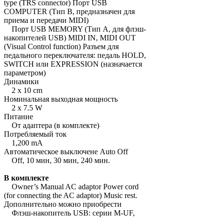
type (TRS connector) Порт USB
COMPUTER (Тип B, предназначен для
приема и передачи MIDI)
Порт USB MEMORY (Тип A, для флэш-
накопителей USB) MIDI IN, MIDI OUT
(Visual Control function) Разъем для
педального переключателя: педаль HOLD,
SWITCH или EXPRESSION (назначается
параметром)
Динамики
2 x 10 cm
Номинальная выходная мощность
2 x 7.5 W
Питание
От адаптера (в комплекте)
Потребляемый ток
1,200 mA
Автоматическое выключене Auto Off
Off, 10 мин, 30 мин, 240 мин.
В комплекте
Owner’s Manual AC adaptor Power cord
(for connecting the AC adaptor) Music rest.
Дополнительно можно приобрести
Флэш-накопитель USB: серии M-UF,