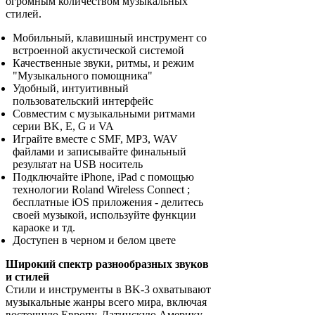
огромным количеством музыкальных
стилей.
Мобильный, клавишный инструмент со
встроенной акустической системой
Качественные звуки, ритмы, и режим
"Музыкального помощника"
Удобный, интуитивный
пользовательский интерфейс
Совместим с музыкальными ритмами
серии BK, E, G и VA
Играйте вместе с SMF, MP3, WAV
файлами и записывайте финальный
результат на USB носитель
Подключайте iPhone, iPad с помощью
технологии Roland Wireless Connect ;
бесплатные iOS приложения - делитесь
своей музыкой, используйте функции
караоке и тд.
Доступен в черном и белом цвете
Широкий спектр разнообразных звуков
и стилей
Стили и инструменты в BK-3 охватывают
музыкальные жанры всего мира, включая
восточную Европу, Латинскую Америку,