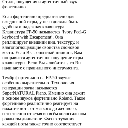
Стиль, ощущения и аутентичный звук
фортепиано
Если фортепиано предназначено для
ежедневной игры, у него должна быть
удобная и надежная клавиатура.
Клавиатура FP-50 называется ‘Ivory Feel-G
keyboard with Escapement’. Она
реплицирует внешний вид, текстуру, и
влагопоглощающие свойства слоновой
кости. Если Вы - опытный пианист, Вам
понравится аутентичное ощущение игры
клавиатуры. Если Вы - любитель, то Вы
начинаете с правильного инструмента.
Тембр фортепиано на FP-50 звучит
особенно выразительно. Технология
генерации звука называется
SuperNATURAL Piano. Именно она лежит
в основе звуков фортепиано Roland. Такое
фортепиано реалистично реагирует на
нажатие нот - от мягкого до жесткого,
естественно отвечая во всём колоссальном
рояльном диапазоне. Фаза затухания
каждой ноты также точно соответствует