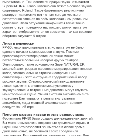
выразительно. Технология генерации звука называется
SuperNATURAL Piano. Именно она лежит в основе звуков
фортепиано Roland. Такое фортепиано реалистично
реагирует на нажатие нот - от мягкого до жесткого,
естественно отвечая во всём колоссальном рояльном
диапазоне. Фаза затухания каждой ноты также точно
соответствует поведения настоящего рояля, при этом
характер тембра меняется со временем, так как верхние
обертона затухают быстрее.
Легок в переноске
FP-50 легко транспортировать, но при этом не было
сделано никаких компромиссов в звуке. Помимо
превосходного тембра рояля, он также может
похвастаться большим набором других тембров.
Электропиано также основано на SuperNATURAL EP,
мощный электроорган на основе моделирования тоновых
колес, эмоциональные стринги и современные
синтезаторы - этот инструмент содержит целый набор
мощных звуков. Стереофонический выход позволяет
легко подключить внешнюю мощную систему
звукоусиления, а встроенные динамики могут служить
мониторами на сцене. Умная система аккомпанемента
позволяет Вам управлять целым виртуальным
ансамблем, когда мощный аккомпанемент во всем
следует Вашей игре.
Помогает развить навыки игры в разных стилях
Фортепиано FP-50 было создано для ежедневных занятий.
Вы можете выключить встроенные динамики и играть в
наушники, что позволяет заниматься в любое время -
днем или ночью, не беспокоя своих соседей или
домочадцев. Встроенный аккомпанемент помогает Вам