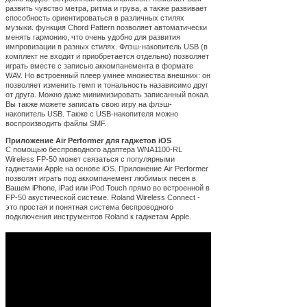
развить чувство метра, ритма и грува, а также развивает
способность ориентироваться в различных стилях
музыки. функция Chord Pattern позволяет автоматически
менять гармонию, что очень удобно для развития
импровизации в разных стилях. Флэш-накопитель USB (в
комплект не входит и приобретается отдельно) позволяет
играть вместе с записью аккомпанемента в формате
WAV. Но встроенный плеер умнее множества внешних: он
позволяет изменить темп и тональность назависимо друг
от друга. Можно даже минимизировать записанный вокал.
Вы также можете записать свою игру на флэш-
накопитель USB. Также c USB-накопителя можно
воспроизводить файлы SMF.
Приложение Air Performer для гаджетов iOS
С помощью беспроводного адаптера WNA1100-RL
Wireless FP-50 может связаться с популярными
гаджетами Apple на основе iOS. Приложение Air Performer
позволят играть под аккомпанемент любимых песен в
Вашем iPhone, iPad или iPod Touch прямо во встроенной в
FP-50 акустической системе. Roland Wireless Connect -
это простая и понятная система беспроводного
подключения инструментов Roland к гаджетам Apple.